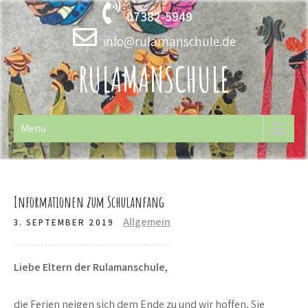
Skip
07382-5949
to
content
info@rulamanschule.de
RULAMANSCHULE
Menu
Informationen zum Schulanfang
Allgemein
3. SEPTEMBER 2019
Liebe Eltern der Rulamanschule,
die Ferien neigen sich dem Ende zu und wir hoffen, Sie