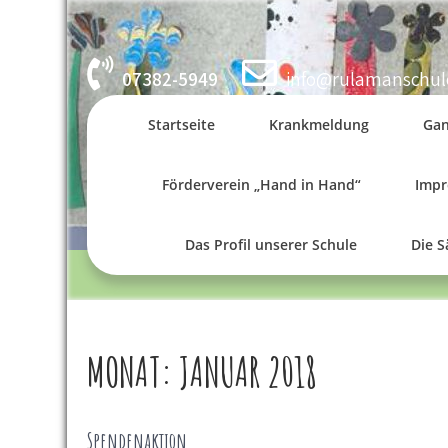
Skip
to
content
07382-5949
info@rulamanschul
Startseite
Krankmeldung
Gan
Förderverein „Hand in Hand“
Imp
Das Profil unserer Schule
Die 
MONAT:
JANUAR 2018
Spendenaktion