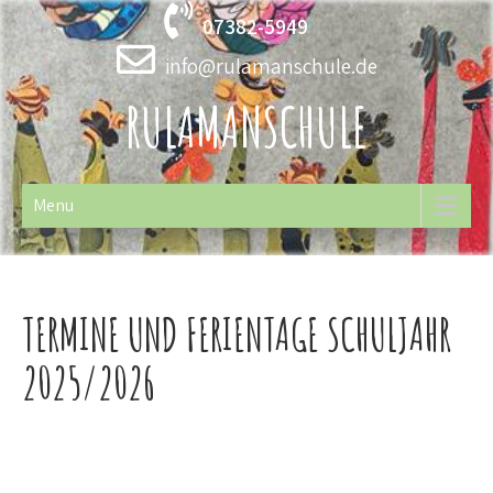
Skip
07382-5949
to
content
info@rulamanschule.de
RULAMANSCHULE
Menu
TERMINE UND FERIENTAGE SCHULJAHR
2025/2026