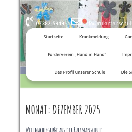
Skip
to
content
07382-5949
info@rulamanschul
Startseite
Krankmeldung
Gan
Förderverein „Hand in Hand“
Imp
Das Profil unserer Schule
Die 
MONAT:
DEZEMBER 2025
Weihnachtsgrüße aus der Rulamanschule