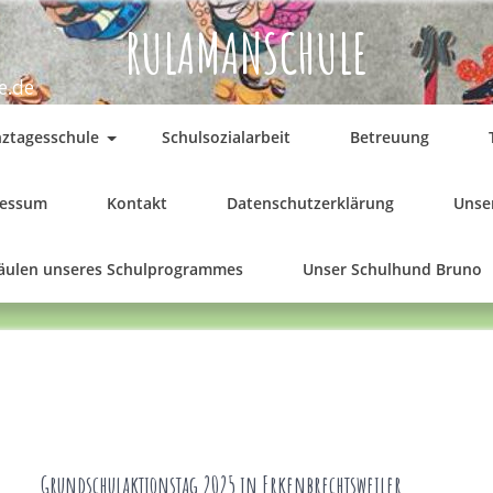
RULAMANSCHULE
e.de
ztagesschule
Schulsozialarbeit
Betreuung
ressum
Kontakt
Datenschutzerklärung
Unser
Säulen unseres Schulprogrammes
Unser Schulhund Bruno
Grundschulaktionstag 2025 in Erkenbrechtsweiler