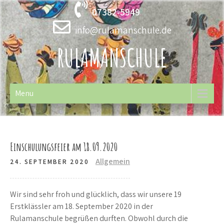
Skip
07382-5949
to
content
info@rulamanschule.de
RULAMANSCHULE
Menu
Einschulungsfeier am 18.09.2020
Allgemein
24. SEPTEMBER 2020
Wir sind sehr froh und glücklich, dass wir unsere 19
Erstklässler am 18. September 2020 in der
Rulamanschule begrüßen durften. Obwohl durch die