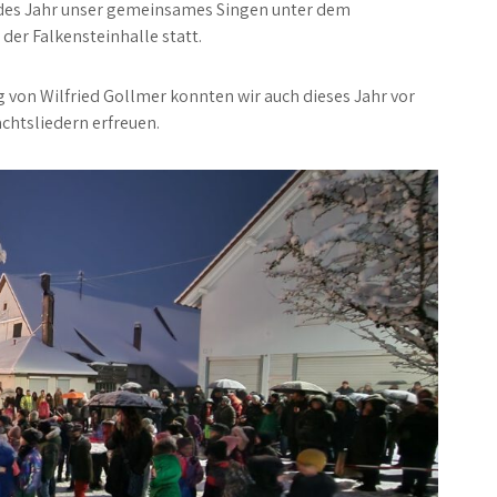
jedes Jahr unser gemeinsames Singen unter dem
er Falkensteinhalle statt.
on Wilfried Gollmer konnten wir auch dieses Jahr vor
chtsliedern erfreuen.