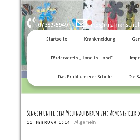
Skip
to
content
07382-5949
info@rulamanschul
Startseite
Krankmeldung
Gan
Förderverein „Hand in Hand“
Imp
Das Profil unserer Schule
Die 
Singen unter dem Weihnachtsbaum und Adventsfeier d
Allgemein
11. FEBRUAR 2024