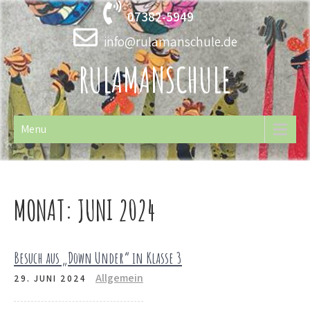
Skip
07382-5949
to
content
info@rulamanschule.de
RULAMANSCHULE
Menu
MONAT:
JUNI 2024
Besuch aus „Down Under“ in Klasse 3
Allgemein
29. JUNI 2024