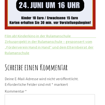
Beitrags-
Film ab! Kinderkino in der Rulamanschule
Zirkusprojekt in der Rulamanschule – gesponsert vom
Navigation
„Förderverein Hand in Hand“ und dem Elternbeirat der
Rulamanschule
Schreibe einen Kommentar
Deine E-Mail-Adresse wird nicht veröffentlicht.
Erforderliche Felder sind mit
*
markiert
Kommentar
*