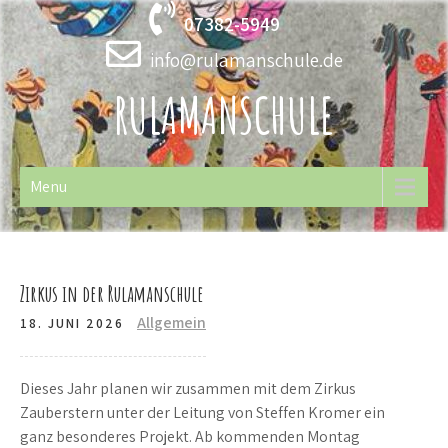
Skip
07382-5949
to
content
info@rulamanschule.de
RULAMANSCHULE
Menu
Zirkus in der Rulamanschule
Allgemein
18. JUNI 2026
Dieses Jahr planen wir zusammen mit dem Zirkus
Zauberstern unter der Leitung von Steffen Kromer ein
ganz besonderes Projekt. Ab kommenden Montag