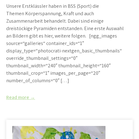
Unsere Erstklässler haben in BSS (Sport) die
Themen Körperspannung, Kraft und auch
Zusammenarbeit behandelt. Dabei sind einige
dreistöckige Pyramiden entstanden. Eine erste Auswahl
an Bildern gibt es hier, weitere folgen. [ngg_images
source=“galleries“ container_ids=“1″
display_type=“photocrati-nextgen_basic_thumbnails“
override_thumbnail_settings=“0″
thumbnail_width=“240″ thumbnail_height=“160″
thumbnail_crop=“1″ images_per_page=“20″
number_of_columns=“0″ […]
Read more →