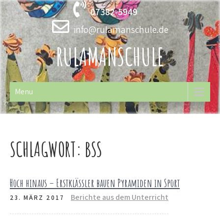
Skip
07382-5949
to
content
info@rulamanschule.de
RULAMANSCHULE
Menu
SCHLAGWORT:
BSS
Hoch hinaus – Erstklässler bauen Pyramiden in Sport
Berichte aus dem Unterricht
23. MÄRZ 2017