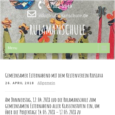
Skip
07382-5949
to
content
info@rulamanschule.de
RULAMANSCHULE
Menu
Gemeinsamer Elternabend mit dem Keltenverein Riusiava
Allgemein
26. APRIL 2018
Am Donnerstag, 12.04.2018 lud die Rulamanschule zum
gemeinsamen Elternabend aller Klassenstufen ein, um
über die Projektage 14.05.2018 – 17.05.2018 zu