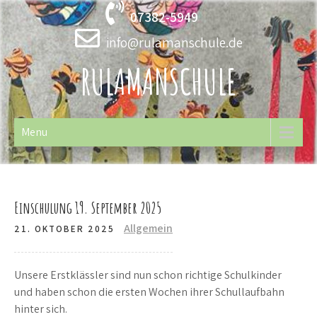
Skip
07382-5949
to
content
info@rulamanschule.de
RULAMANSCHULE
Menu
Einschulung 19. September 2025
Allgemein
21. OKTOBER 2025
Unsere Erstklässler sind nun schon richtige Schulkinder
und haben schon die ersten Wochen ihrer Schullaufbahn
hinter sich.