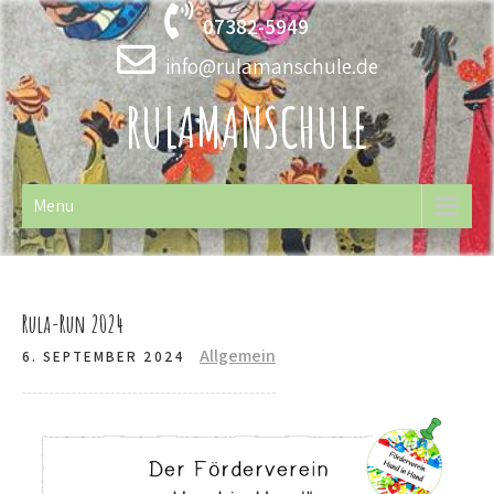
Skip
07382-5949
to
content
info@rulamanschule.de
RULAMANSCHULE
Menu
Rula-Run 2024
Allgemein
6. SEPTEMBER 2024