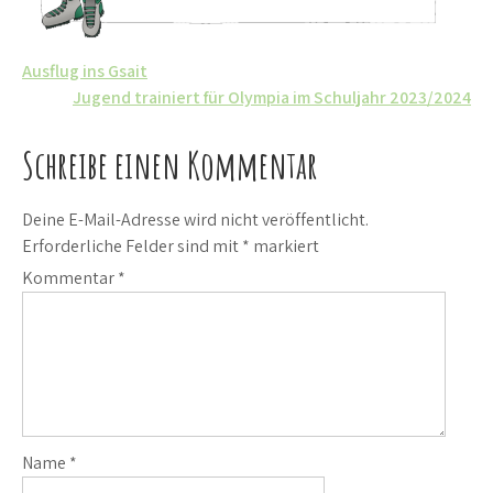
Beitrags-
Ausflug ins Gsait
Jugend trainiert für Olympia im Schuljahr 2023/2024
Navigation
Schreibe einen Kommentar
Deine E-Mail-Adresse wird nicht veröffentlicht.
Erforderliche Felder sind mit
*
markiert
Kommentar
*
Name
*